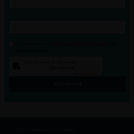
Ich akzeptiere die
Datenschutzbestimmungen
und
habe sie gelesen.
*
Anti-Roboter-Verifizierung
Hier klicken
Friendly
Captcha ⇗
ABSCHICKEN
CDU Kreisverband Elbe-Elster