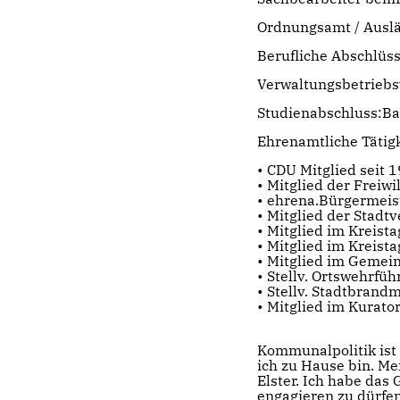
Ordnungsamt / Ausl
Berufliche Abschlüss
​Verwaltungsbetriebs
Studienabschluss:​Bac
Ehrenamtliche Tätigk
• CDU Mitglied seit 
• Mitglied der Freiw
• ehrena.Bürgermeist
• Mitglied der Stad
• Mitglied im Kreist
• Mitglied im Kreist
• Mitglied im Gemei
• Stellv. Ortswehrfü
• Stellv. Stadtbrand
• Mitglied im Kurato
Kommunalpolitik ist 
ich zu Hause bin. M
Elster. Ich habe das
engagieren zu dürfen