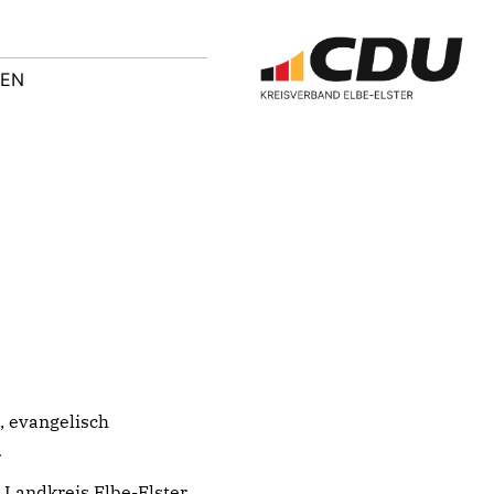
TEN
t, evangelisch
r
 Landkreis Elbe-Elster