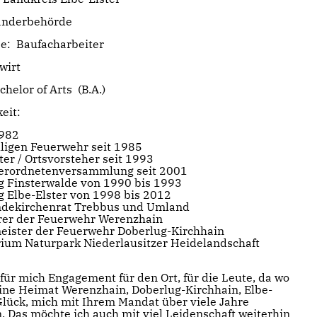
änderbehörde
e: ​Baufacharbeiter
wirt
helor of Arts (B.A.)
eit:
1982
illigen Feuerwehr seit 1985
er / Ortsvorsteher seit 1993
tverordnetenversammlung seit 2001
ag Finsterwalde von 1990 bis 1993
ag Elbe-Elster von 1998 bis 2012
ndekirchenrat Trebbus und Umland
hrer der Feuerwehr Werenzhain
meister der Feuerwehr Doberlug-Kirchhain
rium Naturpark Niederlausitzer Heidelandschaft
für mich Engagement für den Ort, für die Leute, da wo
eine Heimat Werenzhain, Doberlug-Kirchhain, Elbe-
 Glück, mich mit Ihrem Mandat über viele Jahre
. Das möchte ich auch mit viel Leidenschaft weiterhin